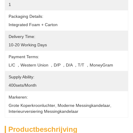
1
Packaging Details:
Integrated Foam + Carton
Delivery Time:
10-20 Working Days
Payment Terms:
L/C ，Western Union ，D/P ，D/A ，T/T ，MoneyGram
Supply Ability:
400sets/month
Markeren:
Grote Koperkroonluchter
, 
Moderne Messingkandelaar
, 
Interieurversiering Messingkandelaar
Productbeschrijving