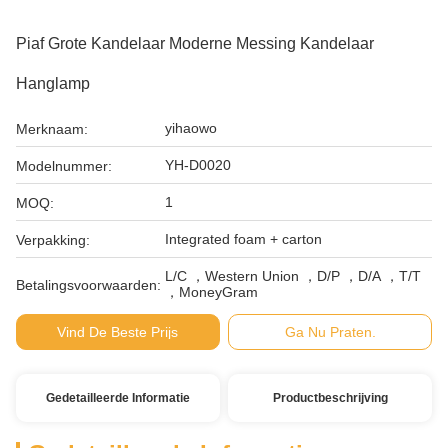
Piaf Grote Kandelaar Moderne Messing Kandelaar
Hanglamp
yihaowo
Merknaam:
YH-D0020
Modelnummer:
1
MOQ:
Integrated foam + carton
Verpakking:
L/C ，Western Union ，D/P ，D/A ，T/T
Betalingsvoorwaarden:
，MoneyGram
Vind De Beste Prijs
Ga Nu Praten.
Gedetailleerde Informatie
Productbeschrijving