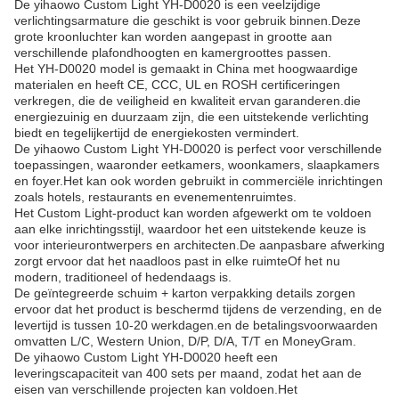
De yihaowo Custom Light YH-D0020 is een veelzijdige
verlichtingsarmature die geschikt is voor gebruik binnen.Deze
grote kroonluchter kan worden aangepast in grootte aan
verschillende plafondhoogten en kamergroottes passen.
Het YH-D0020 model is gemaakt in China met hoogwaardige
materialen en heeft CE, CCC, UL en ROSH certificeringen
verkregen, die de veiligheid en kwaliteit ervan garanderen.die
energiezuinig en duurzaam zijn, die een uitstekende verlichting
biedt en tegelijkertijd de energiekosten vermindert.
De yihaowo Custom Light YH-D0020 is perfect voor verschillende
toepassingen, waaronder eetkamers, woonkamers, slaapkamers
en foyer.Het kan ook worden gebruikt in commerciële inrichtingen
zoals hotels, restaurants en evenementenruimtes.
Het Custom Light-product kan worden afgewerkt om te voldoen
aan elke inrichtingsstijl, waardoor het een uitstekende keuze is
voor interieurontwerpers en architecten.De aanpasbare afwerking
zorgt ervoor dat het naadloos past in elke ruimteOf het nu
modern, traditioneel of hedendaags is.
De geïntegreerde schuim + karton verpakking details zorgen
ervoor dat het product is beschermd tijdens de verzending, en de
levertijd is tussen 10-20 werkdagen.en de betalingsvoorwaarden
omvatten L/C, Western Union, D/P, D/A, T/T en MoneyGram.
De yihaowo Custom Light YH-D0020 heeft een
leveringscapaciteit van 400 sets per maand, zodat het aan de
eisen van verschillende projecten kan voldoen.Het