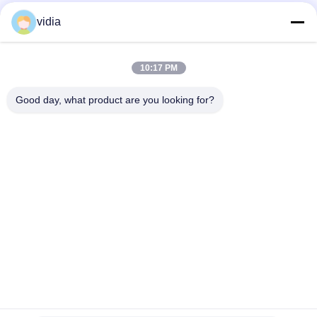
vidia
Snel contact
10:17 PM
Adres
Good day, what product are you looking for?
No. 19, Jinpeng Road, Fenggang Town, Dongguan City,
provincie Guangdong, China
Telefoon
86--13556698600
E-mail
782790948@qq.com
Privacybeleid
|
Sitemap
| China Goede kwaliteit Hanglamp