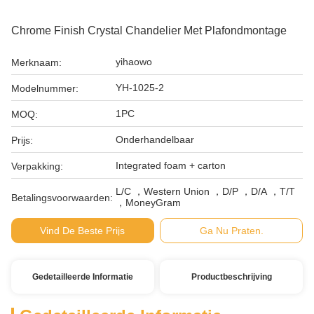
Chrome Finish Crystal Chandelier Met Plafondmontage
yihaowo
Merknaam:
YH-1025-2
Modelnummer:
1PC
MOQ:
Onderhandelbaar
Prijs:
Integrated foam + carton
Verpakking:
L/C ，Western Union ，D/P ，D/A ，T/T
Betalingsvoorwaarden:
，MoneyGram
Vind De Beste Prijs
Ga Nu Praten.
Gedetailleerde Informatie
Productbeschrijving