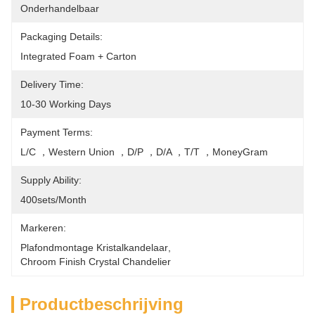
Onderhandelbaar
Packaging Details:
Integrated Foam + Carton
Delivery Time:
10-30 Working Days
Payment Terms:
L/C ，Western Union ，D/P ，D/A ，T/T ，MoneyGram
Supply Ability:
400sets/month
Markeren:
Plafondmontage Kristalkandelaar
, 
Chroom Finish Crystal Chandelier
Productbeschrijving