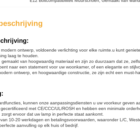
E12 Boltcompatibiliteit Muurschoen
, 
Gemaakt van wand
beschrijving
chrijving:
 modern ontwerp, voldoende verlichting voor elke ruimte.u kunt geniete
ening laag te houden.
 gemaakt van hoogwaardig materiaal en zijn zo duurzaam dat ze, zelfs bi
bent naar een statement voor uw woonkamer, of een elegante en stijlv
dern ontwerp, en hoogwaardige constructie, ze zijn echt een must-hav
g:
ardfuncties, kunnen onze aanpassingsdiensten u uw voorkeur geven a
 gecertificeerd met CE/CCC/UL/ROSH en hebben een minimale orderh
 zorgt ervoor dat uw lamp in perfecte staat aankomt.
d van 10-20 werkdagen en betalingsvoorwaarden, waaronder L/C, West
fecte aanvulling op elk huis of bedrijf.