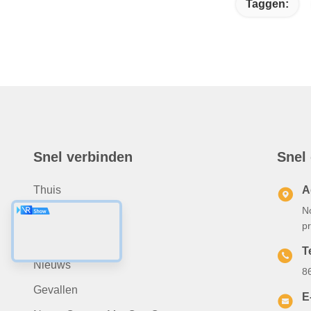
Taggen:
Snel verbinden
Snel
Thuis
A
N
Over Ons
p
Producten
T
Nieuws
8
Gevallen
E