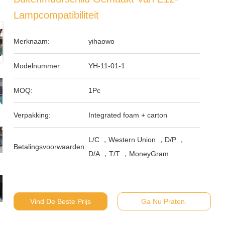
Lampcompatibiliteit
Merknaam:
yihaowo
Modelnummer:
YH-11-01-1
MOQ:
1Pc
Verpakking:
Integrated foam + carton
L/C ，Western Union ，D/P ，
Betalingsvoorwaarden:
D/A ，T/T ，MoneyGram
Vind De Beste Prijs
Ga Nu Praten.