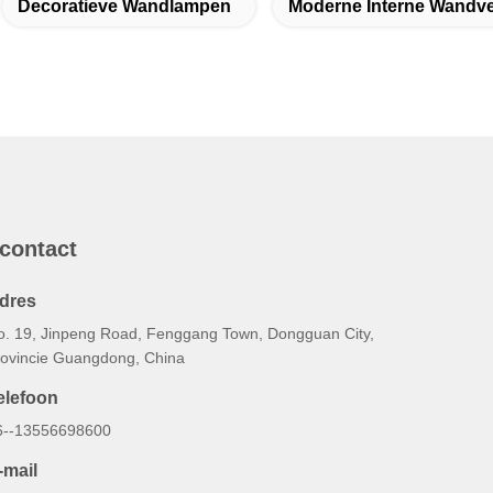
Decoratieve Wandlampen
Moderne Interne Wandve
 contact
dres
o. 19, Jinpeng Road, Fenggang Town, Dongguan City,
rovincie Guangdong, China
elefoon
6--13556698600
-mail