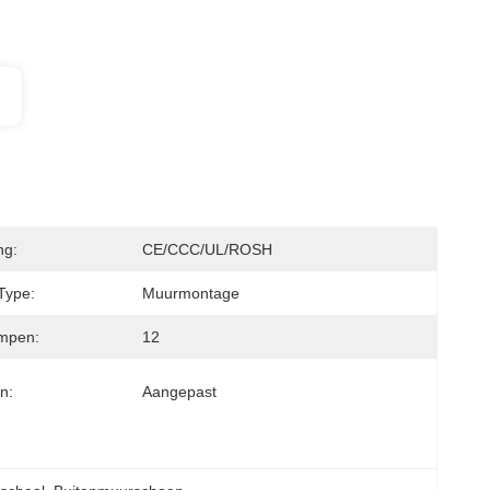
ng:
CE/CCC/UL/ROSH
Type:
Muurmontage
ampen:
12
n:
Aangepast