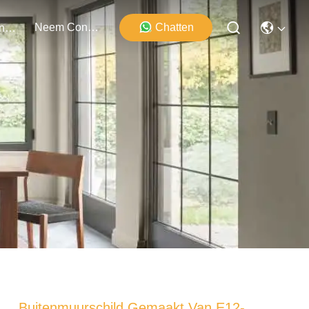
Neem Contact Met Ons Op
Chatten
Evenementen
Buitenmuurschild Gemaakt Van E12-