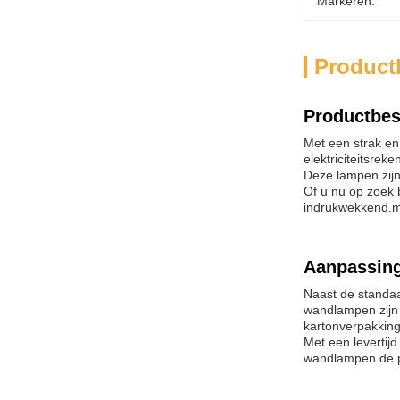
Markeren:
Product
Productbes
Met een strak en
elektriciteitsrek
Deze lampen zijn
Of u nu op zoek 
indrukwekkend.mo
Aanpassin
Naast de standa
wandlampen zijn
kartonverpakking
Met een levertij
wandlampen de per