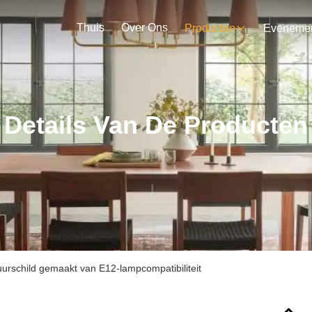
Thuis
Over Ons
Producten
Details Van De Producten
urschild gemaakt van E12-lampcompatibiliteit