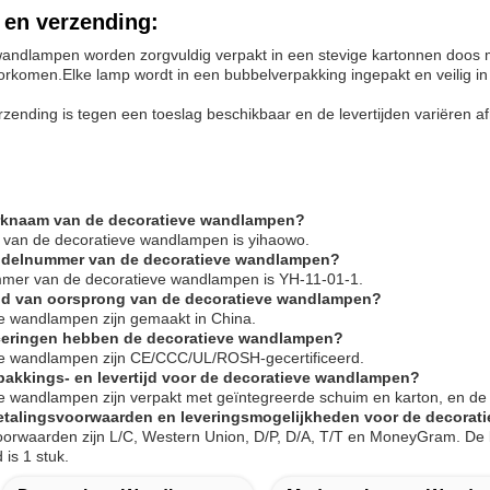
 en verzending:
wandlampen worden zorgvuldig verpakt in een stevige kartonnen doos
orkomen.Elke lamp wordt in een bubbelverpakking ingepakt en veilig in
erzending is tegen een toeslag beschikbaar en de levertijden variëren 
erknaam van de decoratieve wandlampen?
van de decoratieve wandlampen is yihaowo.
modelnummer van de decoratieve wandlampen?
mer van de decoratieve wandlampen is YH-11-01-1.
land van oorsprong van de decoratieve wandlampen?
e wandlampen zijn gemaakt in China.
ficeringen hebben de decoratieve wandlampen?
ve wandlampen zijn CE/CCC/UL/ROSH-gecertificeerd.
rpakkings- en levertijd voor de decoratieve wandlampen?
e wandlampen zijn verpakt met geïntegreerde schuim en karton, en de l
 betalingsvoorwaarden en leveringsmogelijkheden voor de decora
oorwaarden zijn L/C, Western Union, D/P, D/A, T/T en MoneyGram. De 
is 1 stuk.