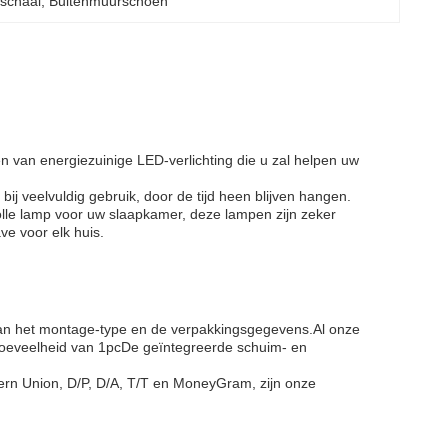
schaal
, 
Buitenmuurschoen
n van energiezuinige LED-verlichting die u zal helpen uw
j veelvuldig gebruik, door de tijd heen blijven hangen.
olle lamp voor uw slaapkamer, deze lampen zijn zeker
e voor elk huis.
an het montage-type en de verpakkingsgegevens.Al onze
oeveelheid van 1pcDe geïntegreerde schuim- en
ern Union, D/P, D/A, T/T en MoneyGram, zijn onze