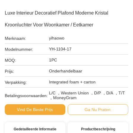
Luxe Interieur Decoratief Plafond Moderne Kristal
Kroonluchter Voor Woonkamer / Eetkamer
yihaowo
Merknaam:
YH-1104-17
Modelnummer:
1PC
MOQ:
Onderhandelbaar
Prijs:
Integrated foam + carton
Verpakking:
L/C ，Western Union ，D/P ，D/A ，T/T
Betalingsvoorwaarden:
，MoneyGram
Vind De Beste Prijs
Ga Nu Praten.
Gedetailleerde Informatie
Productbeschrijving