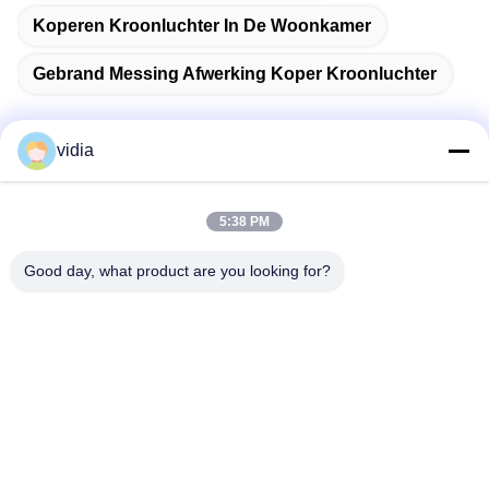
Koperen Kroonluchter In De Woonkamer
Gebrand Messing Afwerking Koper Kroonluchter
vidia
Snel contact
5:38 PM
Adres
Good day, what product are you looking for?
No. 19, Jinpeng Road, Fenggang Town, Dongguan City,
provincie Guangdong, China
Telefoon
86--13556698600
E-mail
782790948@qq.com