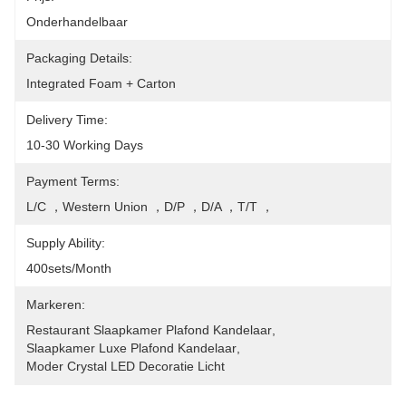
Onderhandelbaar
Packaging Details:
Integrated Foam + Carton
Delivery Time:
10-30 Working Days
Payment Terms:
L/C ，Western Union ，D/P ，D/A ，T/T ，
Supply Ability:
400sets/month
Markeren:
Restaurant Slaapkamer Plafond Kandelaar
, 
Slaapkamer Luxe Plafond Kandelaar
, 
Moder Crystal LED Decoratie Licht