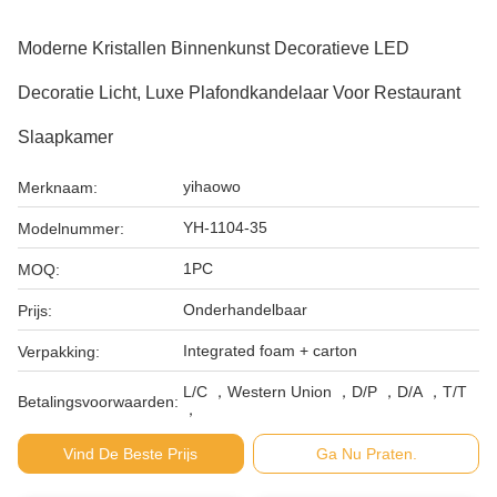
Moderne Kristallen Binnenkunst Decoratieve LED
Decoratie Licht, Luxe Plafondkandelaar Voor Restaurant
Slaapkamer
yihaowo
Merknaam:
YH-1104-35
Modelnummer:
1PC
MOQ:
Onderhandelbaar
Prijs:
Integrated foam + carton
Verpakking:
L/C ，Western Union ，D/P ，D/A ，T/T
Betalingsvoorwaarden:
，
Vind De Beste Prijs
Ga Nu Praten.