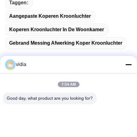
Taggen:
Aangepaste Koperen Kroonluchter
Koperen Kroonluchter In De Woonkamer
Gebrand Messing Afwerking Koper Kroonluchter
vidia
Snel contact
7:54 AM
Adres
Good day, what product are you looking for?
No. 19, Jinpeng Road, Fenggang Town, Dongguan City,
provincie Guangdong, China
Telefoon
86--13556698600