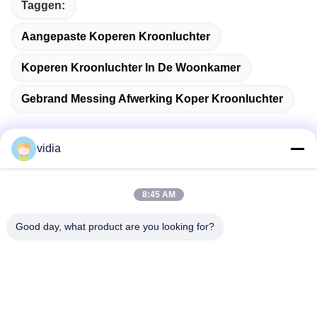
Taggen:
Aangepaste Koperen Kroonluchter
Koperen Kroonluchter In De Woonkamer
Gebrand Messing Afwerking Koper Kroonluchter
vidia
Snel contact
8:45 AM
Adres
Good day, what product are you looking for?
No. 19, Jinpeng Road, Fenggang Town, Dongguan City,
provincie Guangdong, China
Telefoon
86--13556698600