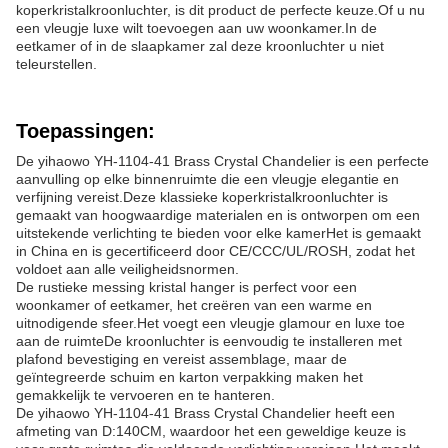
koperkristalkroonluchter, is dit product de perfecte keuze.Of u nu
een vleugje luxe wilt toevoegen aan uw woonkamer.In de
eetkamer of in de slaapkamer zal deze kroonluchter u niet
teleurstellen.
Toepassingen:
De yihaowo YH-1104-41 Brass Crystal Chandelier is een perfecte
aanvulling op elke binnenruimte die een vleugje elegantie en
verfijning vereist.Deze klassieke koperkristalkroonluchter is
gemaakt van hoogwaardige materialen en is ontworpen om een
uitstekende verlichting te bieden voor elke kamerHet is gemaakt
in China en is gecertificeerd door CE/CCC/UL/ROSH, zodat het
voldoet aan alle veiligheidsnormen.
De rustieke messing kristal hanger is perfect voor een
woonkamer of eetkamer, het creëren van een warme en
uitnodigende sfeer.Het voegt een vleugje glamour en luxe toe
aan de ruimteDe kroonluchter is eenvoudig te installeren met
plafond bevestiging en vereist assemblage, maar de
geïntegreerde schuim en karton verpakking maken het
gemakkelijk te vervoeren en te hanteren.
De yihaowo YH-1104-41 Brass Crystal Chandelier heeft een
afmeting van D:140CM, waardoor het een geweldige keuze is