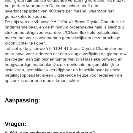
voor grote ruimtes die voldoende verlichting vereisen.Het maakt
het perfect voor huizen.De kroonluchter heeft een
leveringscapaciteit van 400 sets per maand, waardoor het
gemakkelijk te koop is.
De prijs van de yihaowo YH-1104-41 Brass Crystal Chandelier is
onderhandelbaar, en de minimum orderhoeveelheid is slechts 1
stuk.en betalingsvoorwaarden L/CDeze flexibele betaalopties
maken het voor consumenten gemakkelijk om deze prachtige
kroonluchter te kopen.
Tot slot is de yihaowo YH-1104-41 Brass Crystal Chandelier een
must-have voor iedereen die een vleugje verfijning en glamour wil
toevoegen aan zijn binnenruimte.Met zijn klassieke ontwerp en
hoogwaardige materialenDeze kroonluchter is gemakkelijk te
installeren, gemakkelijk verkrijgbaar en beschikt over flexibele
betalingsopties.Het is een uitstekende keuze voor iedereen die
op zoek is naar een mooie kroonluchter..
Aanpassing:
Vragen:
V: Wat is de merknaam van de kroonluchter?