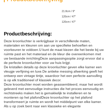
Producthoogte:
21.8cm / 9"
Productbreedte:
120cm / 47"
Productdiepte:
120cm / 47"
Productbeschrijving:
Deze kroonluchter is verkrijgbaar in verschillende maten,
materialen en kleuren om aan uw specifieke behoeften en
voorkeuren te voldoen.U kunt de maat kiezen die het beste bij uw
ruimte past en het materiaal en de kleur die overeenkomen met
uw bestaande inrichtingDeze aanpassingsoptie zorgt ervoor dat u
de perfecte kroonluchter voor uw huis krijgt.
De kristallen details op deze kroonluchter geven elke kamer een
vleugje verfijning en luxe.De antieke messing afwerking geeft het
ontwerp een vintage tintje, waardoor het een perfecte aanvulling
is op elk traditioneel of klassiek decor.
Deze kroonluchter moet worden geassembleerd, maar het wordt
geleverd met eenvoudige instructies die het proces eenvoudig en
rechtstreeks maken.het is gemakkelijk te installeren en te
monteren op het plafondDeze kroonluchter op het plafond
transformeert je ruimte en wordt het middelpunt van elke kamer.
Als u op zoek bent naar een klassieke en elegante