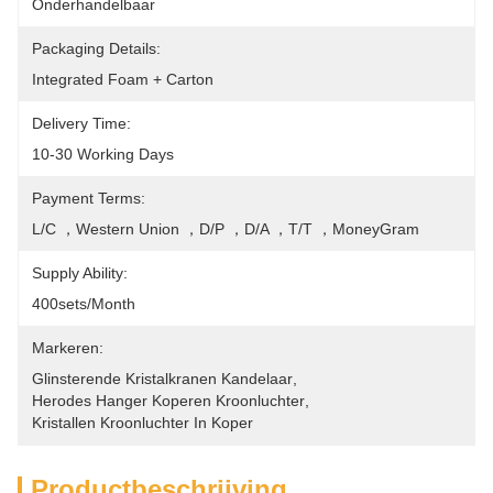
Onderhandelbaar
Packaging Details:
Integrated Foam + Carton
Delivery Time:
10-30 Working Days
Payment Terms:
L/C ，Western Union ，D/P ，D/A ，T/T ，MoneyGram
Supply Ability:
400sets/month
Markeren:
Glinsterende Kristalkranen Kandelaar
, 
Herodes Hanger Koperen Kroonluchter
, 
Kristallen Kroonluchter In Koper
Productbeschrijving