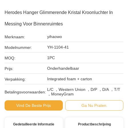
Herodes Hanger Glimmerende Kristal Kroonluchter In
Messing Voor Binnenruimtes
yihaowo
Merknaam:
YH-1104-41
Modelnummer:
1PC
MOQ:
Onderhandelbaar
Prijs:
Integrated foam + carton
Verpakking:
L/C ，Western Union ，D/P ，D/A ，T/T
Betalingsvoorwaarden:
，MoneyGram
Vind De Beste Prijs
Ga Nu Praten.
Gedetailleerde Informatie
Productbeschrijving