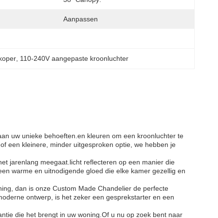
Aanpassen
koper
, 
110-240V aangepaste kroonluchter
aan uw unieke behoeften.en kleuren om een kroonluchter te
 of een kleinere, minder uitgesproken optie, we hebben je
t jarenlang meegaat.licht reflecteren op een manier die
een warme en uitnodigende gloed die elke kamer gezellig en
ning, dan is onze Custom Made Chandelier de perfecte
 moderne ontwerp, is het zeker een gesprekstarter en een
ie die het brengt in uw woning.Of u nu op zoek bent naar