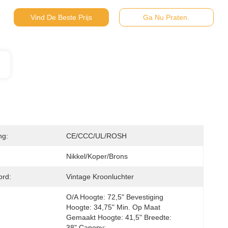
Vind De Beste Prijs
Ga Nu Praten.
ng:
CE/CCC/UL/ROSH
Nikkel/koper/brons
ord:
Vintage Kroonluchter
O/A Hoogte: 72,5" Bevestiging 
Hoogte: 34,75" Min. Op Maat 
Gemaakt Hoogte: 41,5" Breedte: 
38" Canopy: