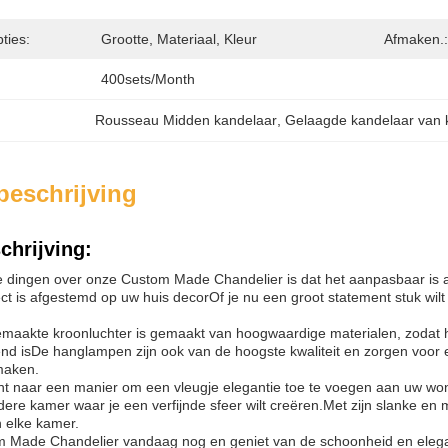
ties:
Grootte, Materiaal, Kleur
Afmaken.:
400sets/month
Rousseau Midden kandelaar
, 
Gelaagde kandelaar van 
beschrijving
chrijving:
 dingen over onze Custom Made Chandelier is dat het aanpasbaar is 
ect is afgestemd op uw huis decorOf je nu een groot statement stuk wilt
aakte kroonluchter is gemaakt van hoogwaardige materialen, zodat he
nd isDe hanglampen zijn ook van de hoogste kwaliteit en zorgen voor 
maken.
nt naar een manier om een vleugje elegantie toe te voegen aan uw wo
ere kamer waar je een verfijnde sfeer wilt creëren.Met zijn slanke en
n elke kamer.
 Made Chandelier vandaag nog en geniet van de schoonheid en elegant