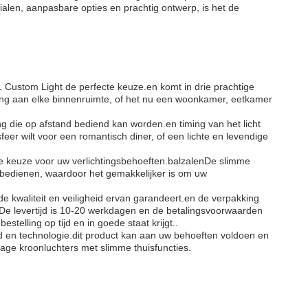
alen, aanpasbare opties en prachtig ontwerp, is het de
 Custom Light de perfecte keuze.en komt in drie prachtige
ing aan elke binnenruimte, of het nu een woonkamer, eetkamer
ng die op afstand bediend kan worden.en timing van het licht
eer wilt voor een romantisch diner, of een lichte en levendige
de keuze voor uw verlichtingsbehoeften.balzalenDe slimme
te bedienen, waardoor het gemakkelijker is om uw
kwaliteit en veiligheid ervan garandeert.en de verpakking
De levertijd is 10-20 werkdagen en de betalingsvoorwaarden
telling op tijd en in goede staat krijgt..
 en technologie.dit product kan aan uw behoeften voldoen en
age kroonluchters met slimme thuisfuncties.