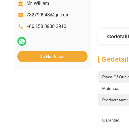
Mr. William
782790948@qq.com
+86 158 8988 2910
Gedetail
Ga Nu Praten.
Gedetail
Place Of Origi
Materiaal:
Productnaam:
Garantie: