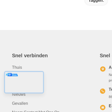
Taggen:
Snel verbinden
Snel
Thuis
A
N
Over Ons
p
Producten
T
Nieuws
8
Gevallen
E