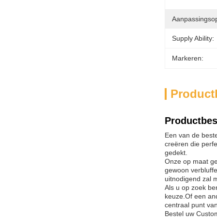
Aanpassingsop
Supply Ability:
Markeren:
Product
Productbes
Een van de beste
creëren die perf
gedekt.
Onze op maat gem
gewoon verbluffe
uitnodigend zal 
Als u op zoek be
keuze.Of een and
centraal punt va
Bestel uw Custom