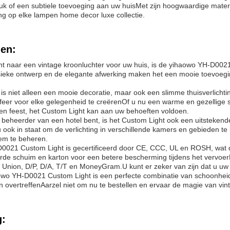
uk of een subtiele toevoeging aan uw huisMet zijn hoogwaardige materi
ing op elke lampen home decor luxe collectie.
en:
nt naar een vintage kroonluchter voor uw huis, is de yihaowo YH-D0021
sieke ontwerp en de elegante afwerking maken het een mooie toevoeg
is niet alleen een mooie decoratie, maar ook een slimme thuisverlichti
feer voor elke gelegenheid te creërenOf u nu een warme en gezellige sf
n feest, het Custom Light kan aan uw behoeften voldoen.
f beheerder van een hotel bent, is het Custom Light ook een uitsteken
 u ook in staat om de verlichting in verschillende kamers en gebieden 
eem te beheren.
021 Custom Light is gecertificeerd door CE, CCC, UL en ROSH, wat de 
rde schuim en karton voor een betere bescherming tijdens het vervoer
 Union, D/P, D/A, T/T en MoneyGram.U kunt er zeker van zijn dat u uw bes
wo YH-D0021 Custom Light is een perfecte combinatie van schoonheid
 overtreffenAarzel niet om nu te bestellen en ervaar de magie van vint
g: