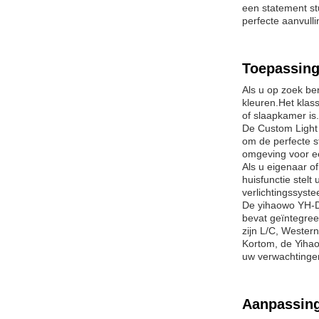
een statement st
perfecte aanvull
Toepassing
Als u op zoek be
kleuren.Het klas
of slaapkamer is.
De Custom Light 
om de perfecte s
omgeving voor ee
Als u eigenaar o
huisfunctie stelt
verlichtingssyst
De yihaowo YH-D0
bevat geïntegree
zijn L/C, Western
Kortom, de Yihao
uw verwachtingen
Aanpassin