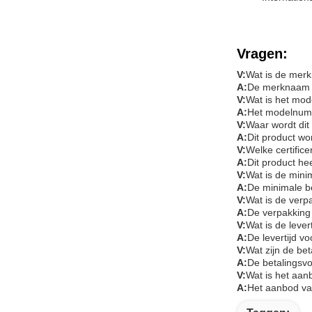
Vragen:
V:
Wat is de merk
A:
De merknaam v
V:
Wat is het mod
A:
Het modelnumm
V:
Waar wordt dit
A:
Dit product wo
V:
Welke certifice
A:
Dit product h
V:
Wat is de mini
A:
De minimale be
V:
Wat is de verp
A:
De verpakking 
V:
Wat is de lever
A:
De levertijd v
V:
Wat zijn de be
A:
De betalingsvo
V:
Wat is het aan
A:
Het aanbod va