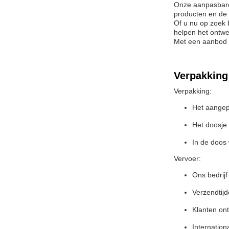
Onze aanpasbare 
producten en de 
Of u nu op zoek 
helpen het ontwe
Met een aanbod v
Verpakking
Verpakking:
Het aangep
Het doosje
In de doos 
Vervoer:
Ons bedrijf
Verzendtij
Klanten on
Internation