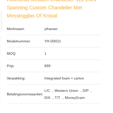
Spanning Custom Chandelier Met
Messingglas Of Kristal
Merknaam:
yihaowo
Modelnummer:
YH-D0021
MOQ:
1
Prijs:
899
Verpakking:
Integrated foam + carton
L/C ，Western Union ，D/P ，
Betalingsvoorwaarden:
D/A ，T/T ，MoneyGram