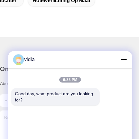
luchter
Hotelverlichting Op Maat
vidia
Onze Nieuwsbrief
6:33 PM
Abonneer u op onze nieuwsbrief voor kortingen en meer.
Good day, what product are you looking 
for?