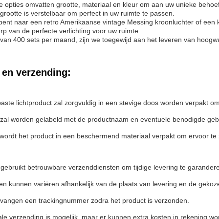
opties omvatten grootte, materiaal en kleur om aan uw unieke behoef
grootte is verstelbaar om perfect in uw ruimte te passen.
bent naar een retro Amerikaanse vintage Messing kroonluchter of een kr
rp van de perfecte verlichting voor uw ruimte.
an 400 sets per maand, zijn we toegewijd aan het leveren van hoogwa
 en verzending:
aste lichtproduct zal zorgvuldig in een stevige doos worden verpakt o
 zal worden gelabeld met de productnaam en eventuele benodigde geb
wordt het product in een beschermend materiaal verpakt om ervoor te z
 gebruikt betrouwbare verzenddiensten om tijdige levering te garander
den kunnen variëren afhankelijk van de plaats van levering en de gek
tvangen een trackingnummer zodra het product is verzonden.
ale verzending is mogelijk, maar er kunnen extra kosten in rekening w