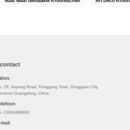
Naar Maat Gemaakte Kroonluchter
Art Deco Kroon
 contact
dres
o. 19, Jinpeng Road, Fenggang Town, Dongguan City,
rovincie Guangdong, China
elefoon
6--13556698600
-mail