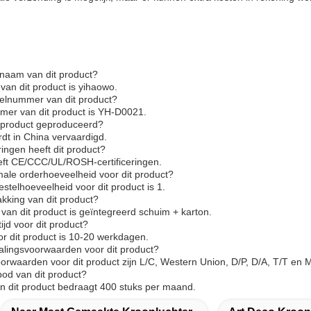
naam van dit product?
an dit product is yihaowo.
elnummer van dit product?
er van dit product is YH-D0021.
 product geproduceerd?
rdt in China vervaardigd.
ringen heeft dit product?
eeft CE/CCC/UL/ROSH-certificeringen.
male orderhoeveelheid voor dit product?
stelhoeveelheid voor dit product is 1.
akking van dit product?
van dit product is geïntegreerd schuim + karton.
tijd voor dit product?
oor dit product is 10-20 werkdagen.
talingsvoorwaarden voor dit product?
orwaarden voor dit product zijn L/C, Western Union, D/P, D/A, T/T e
bod van dit product?
n dit product bedraagt 400 stuks per maand.