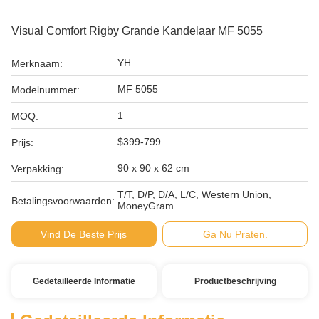
Visual Comfort Rigby Grande Kandelaar MF 5055
YH
Merknaam:
MF 5055
Modelnummer:
1
MOQ:
$399-799
Prijs:
90 x 90 x 62 cm
Verpakking:
T/T, D/P, D/A, L/C, Western Union,
Betalingsvoorwaarden:
MoneyGram
Vind De Beste Prijs
Ga Nu Praten.
Gedetailleerde Informatie
Productbeschrijving