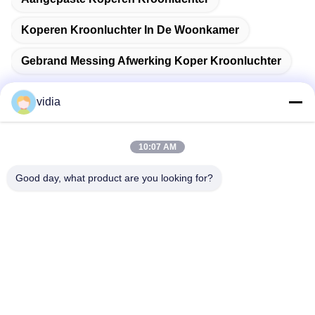
Koperen Kroonluchter In De Woonkamer
Gebrand Messing Afwerking Koper Kroonluchter
vidia
Snel contact
10:07 AM
Good day, what product are you looking for?
Adres
No. 19, Jinpeng Road, Fenggang Town, Dongguan City,
provincie Guangdong, China
Telefoon
86--13556698600
E-mail
782790948@qq.com