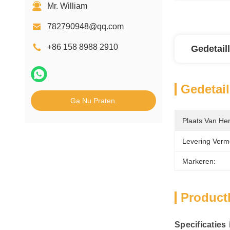
Mr. William
782790948@qq.com
+86 158 8988 2910
Gedetail
Gedetail
Ga Nu Praten.
Plaats Van He
Levering Verm
Markeren:
Product
Specificaties