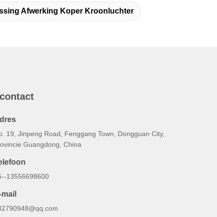
sing Afwerking Koper Kroonluchter
 contact
dres
o. 19, Jinpeng Road, Fenggang Town, Dongguan City,
rovincie Guangdong, China
elefoon
6--13556698600
-mail
82790948@qq.com