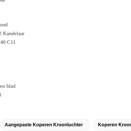
rond
2 Kandelaar
 40 C11
en blad
d
Aangepaste Koperen Kroonluchter
Koperen Kroon