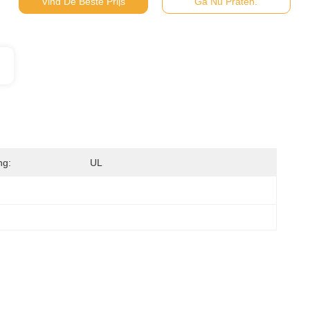
Vind De Beste Prijs
Ga Nu Praten.
ng:
UL