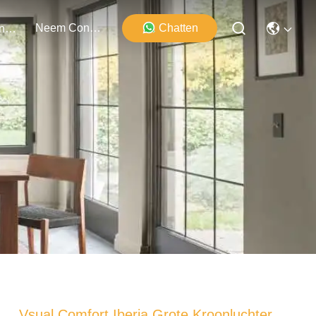
Neem Contact Met Ons Op
Chatten
Evenementen
Vsual Comfort Iberia Grote Kroonluchter