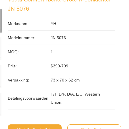
JN 5076
Merknaam:
YH
Modelnummer:
JN 5076
MOQ:
1
Prijs:
$399-799
Verpakking:
73 x 70 x 62 cm
T/T, D/P, D/A, L/C, Western
Betalingsvoorwaarden:
Union,