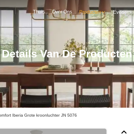
Thuis
Over Ons
Producten
Details Van De Producten
mfort Iberia Grote kroonluchter JN 5076