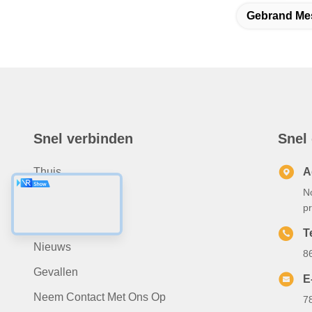
Gebrand Mes
Snel verbinden
Snel
Thuis
A
N
Over Ons
p
Producten
T
Nieuws
8
Gevallen
E
Neem Contact Met Ons Op
7