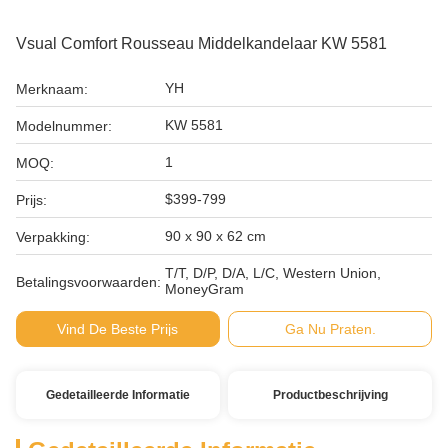
Vsual Comfort Rousseau Middelkandelaar KW 5581
YH
Merknaam:
KW 5581
Modelnummer:
1
MOQ:
$399-799
Prijs:
90 x 90 x 62 cm
Verpakking:
T/T, D/P, D/A, L/C, Western Union,
Betalingsvoorwaarden:
MoneyGram
Vind De Beste Prijs
Ga Nu Praten.
Gedetailleerde Informatie
Productbeschrijving