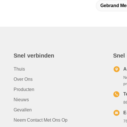
Gebrand Mes
Snel verbinden
Snel
Thuis
A
N
Over Ons
p
Producten
T
Nieuws
8
Gevallen
E
Neem Contact Met Ons Op
7