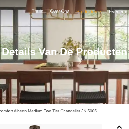
Thuis
Over Ons
Producten
Details Van De Producten
 comfort Alberto Medium Two Tier Chandelier JN 5005