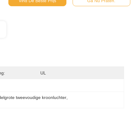
Vind De Beste Prijs
Ga Nu Praten.
ng:
UL
elgrote tweevoudige kroonluchter
, 