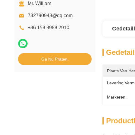
Mr. William
782790948@qq.com
+86 158 8988 2910
Gedetail
Gedetail
Ga Nu Praten.
Plaats Van He
Levering Verm
Markeren:
Product