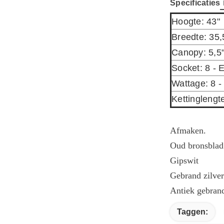
Specificaties
Hoogte: 43"
Breedte: 35,
Canopy: 5,5"
Socket: 8 - 
Wattage: 8 -
Kettinglengte
Afmaken.
Oud bronsblad
Gipswit
Gebrand zilver
Antiek gebran
Taggen: