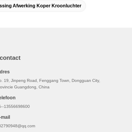
sing Afwerking Koper Kroonluchter
 contact
dres
o. 19, Jinpeng Road, Fenggang Town, Dongguan City,
rovincie Guangdong, China
elefoon
6--13556698600
-mail
82790948@qq.com