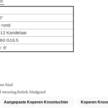
in
5"
 rond
E12 Kandelaar
 60 G16.5
: 6'
en blad
d messingAntiek bladgoud
Aangepaste Koperen Kroonluchter
Koperen Kroon