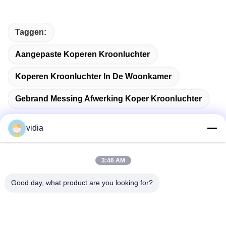
Taggen:
Aangepaste Koperen Kroonluchter
Koperen Kroonluchter In De Woonkamer
Gebrand Messing Afwerking Koper Kroonluchter
vidia
Snel contact
3:46 AM
Good day, what product are you looking for?
Adres
No. 19, Jinpeng Road, Fenggang Town, Dongguan City,
provincie Guangdong, China