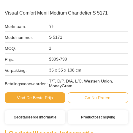
Visual Comfort Menil Medium Chandelier S 5171
YH
Merknaam:
S 5171
Modelnummer:
1
MOQ:
$399-799
Prijs:
35 x 35 x 108 cm
Verpakking:
T/T, D/P, D/A, L/C, Western Union,
Betalingsvoorwaarden:
MoneyGram
Vind De Beste Prijs
Ga Nu Praten.
Gedetailleerde Informatie
Productbeschrijving