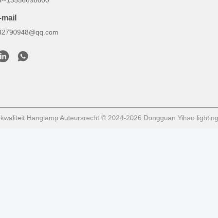
6--13556698600
-mail
82790948@qq.com
waliteit Hanglamp Auteursrecht © 2024-2026 Dongguan Yihao lighting 