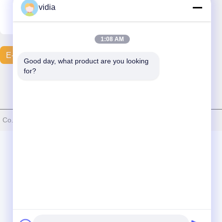
vidia
1:08 AM
E-Mail Verzenden
Good day, what product are you looking 
for?
Co., LTD . Alle rechten voorbehoudena.