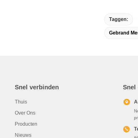
Taggen:
Gebrand Mes
Snel verbinden
Snel
Thuis
A
N
Over Ons
p
Producten
T
Nieuws