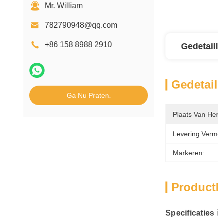
Mr. William
782790948@qq.com
+86 158 8988 2910
Gedetail
Gedetail
Ga Nu Praten.
Plaats Van He
Levering Verm
Markeren:
Product
Specificaties