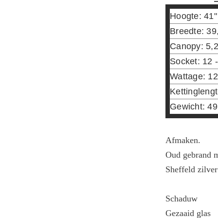
Hoogte: 41"
Breedte: 39
Canopy: 5,2
Socket: 12 
Wattage: 12
Kettinglengt
Gewicht: 49
Afmaken.
Oud gebrand 
Sheffeld zilver
Schaduw
Gezaaid glas