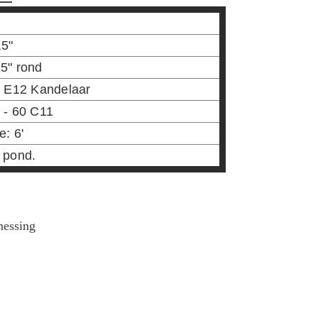
,5"
5" rond
- E12 Kandelaar
 - 60 C11
e: 6'
 pond.
messing