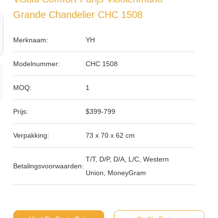
Grande Chandelier CHC 1508
Merknaam:
YH
Modelnummer:
CHC 1508
MOQ:
1
Prijs:
$399-799
Verpakking:
73 x 70 x 62 cm
T/T, D/P, D/A, L/C, Western
Betalingsvoorwaarden:
Union, MoneyGram