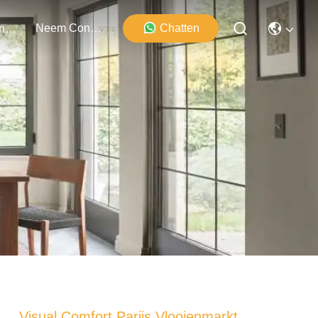
Neem Contact Met Ons Op
Chatten
Evenementen
Visual Comfort Parijs Vlooienmarkt