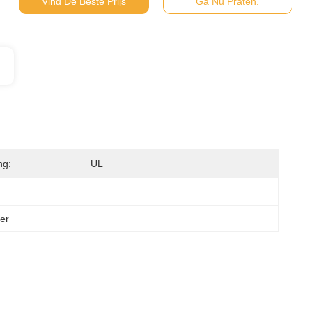
Vind De Beste Prijs
Ga Nu Praten.
ng:
UL
er