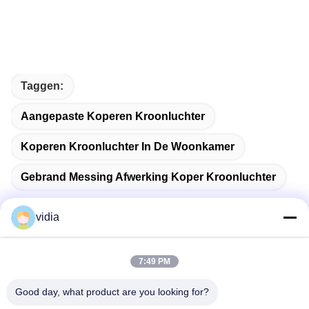
Taggen:
Aangepaste Koperen Kroonluchter
Koperen Kroonluchter In De Woonkamer
Gebrand Messing Afwerking Koper Kroonluchter
vidia
Snel contact
7:49 PM
Good day, what product are you looking for?
Adres