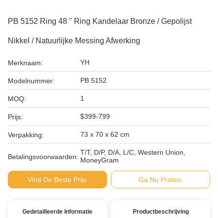
PB 5152 Ring 48 " Ring Kandelaar Bronze / Gepolijst
Nikkel / Natuurlijke Messing Afwerking
YH
Merknaam:
PB 5152
Modelnummer:
1
MOQ:
$399-799
Prijs:
73 x 70 x 62 cm
Verpakking:
T/T, D/P, D/A, L/C, Western Union,
Betalingsvoorwaarden:
MoneyGram
Vind De Beste Prijs
Ga Nu Praten.
Gedetailleerde Informatie
Productbeschrijving